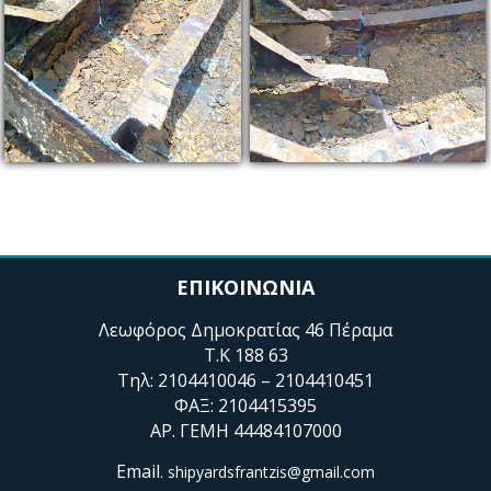
ΕΠΙΚΟΙΝΩΝΙΑ
Λεωφόρος Δημοκρατίας 46 Πέραμα
Τ.Κ 188 63
Τηλ: 2104410046 – 2104410451
ΦΑΞ: 2104415395
ΑΡ. ΓΕΜΗ 44484107000
Email
. shipyardsfrantzis@gmail.com